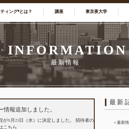
ケティング®とは？
講座
東京夜大学
INFORMATION
最新情報
最新
セミナー情報追加しました。
の日程が11月23日（水）に決定しました。 招待者のみ
＜最新情
はこちら