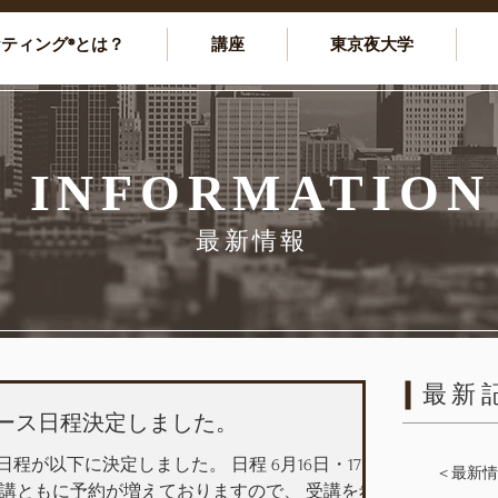
ケティング®とは？
講座
東京夜大学
INFORMATION
最新情報
最新
コース日程決定しました。
日程が以下に決定しました。 日程 6月16日・17日
＜最新情
受講ともに予約が増えておりますので、 受講を希