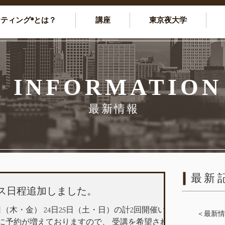
ケティング®とは？
講座
東京夜大学
INFORMATION
最新情報
最新
ース日程追加しました。
日（木・金） 24日25日（土・日）の計2回開催いた
＜最新情
に予約が増えておりますので、 受講を希望され