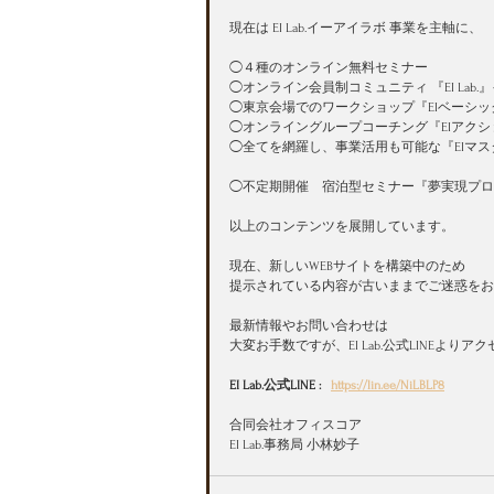
現在は EI Lab.イーアイラボ 事業を主軸に、
◯４種のオンライン無料セミナー 
◯オンライン会員制コミュニティ 『EI Lab
◯東京会場でのワークショップ『EIベーシッ
◯オンライングループコーチング『EIアク
◯全てを網羅し、事業活用も可能な『EIマ
◯不定期開催　宿泊型セミナー『夢実現プロ
以上のコンテンツを展開しています。
現在、新しいWEBサイトを構築中のため
提示されている内容が古いままでご迷惑をお
最新情報やお問い合わせは
大変お手数ですが、EI Lab.公式LINEよ
EI Lab.公式LINE :   
https://lin.ee/NiLBLP8
合同会社オフィスコア
EI Lab.事務局 小林妙子